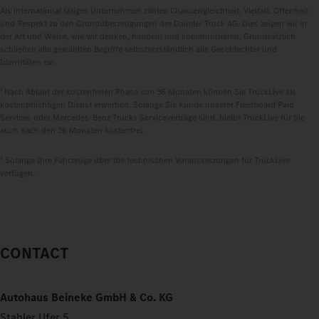
Als international tätiges Unternehmen zählen Chancengleichheit, Vielfalt, Offenheit
und Respekt zu den Grundüberzeugungen der Daimler Truck AG. Dies zeigen wir in
der Art und Weise, wie wir denken, handeln und kommunizieren. Grundsätzlich
schließen alle gewählten Begriffe selbstverständlich alle Geschlechter und
Identitäten ein.
1
Nach Ablauf der kostenfreien Phase von 36 Monaten können Sie TruckLive als
kostenpflichtigen Dienst erwerben. Solange Sie Kunde unserer Fleetboard Paid
Services oder Mercedes‑Benz Trucks Serviceverträge sind, bleibt TruckLive für Sie
auch nach den 36 Monaten kostenfrei.
2
Solange Ihre Fahrzeuge über die technischen Voraussetzungen für TruckLive
verfügen.
CONTACT
Autohaus Beineke GmbH & Co. KG
Stahler Ufer 5